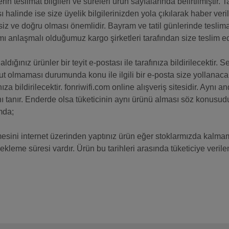
rin teslimat bilgileri ve süreleri ürün sayfalarında belirtilmiştir.
ı halinde ise size üyelik bilgilerinizden yola çıkılarak haber veril
siz ve doğru olması önemlidir. Bayram ve tatil günlerinde teslim
ı anlaşmalı olduğumuz kargo şirketleri tarafından size teslim edi
aldığınız ürünler bir teyit e-postası ile tarafınıza bildirilecektir.
t olmaması durumunda konu ile ilgili bir e-posta size yollanacak
nıza bildirilecektir. fonriwifi.com online alışveriş sitesidir. Aynı
ı tanır. Enderde olsa tüketicinin aynı ürünü alması söz konusud
mda;
sini internet üzerinden yaptınız ürün eğer stoklarmızda kalmamı
ekleme süresi vardır. Ürün bu tarihleri arasında tüketiciye veri