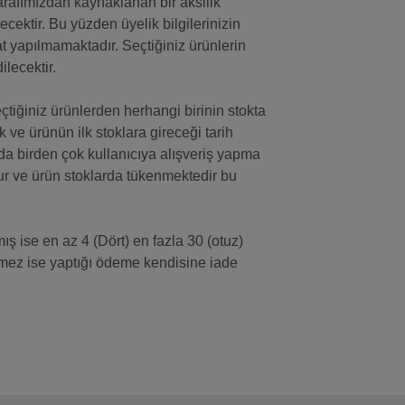
 Tarafımızdan kaynaklanan bir aksilik
ecektir. Bu yüzden üyelik bilgilerinizin
at yapılmamaktadır. Seçtiğiniz ürünlerin
lecektir.
 Seçtiğiniz ürünlerden herhangi birinin stokta
 ve ürünün ilk stoklara gireceği tarih
 anda birden çok kullanıcıya alışveriş yapma
ur ve ürün stoklarda tükenmektedir bu
ş ise en az 4 (Dört) en fazla 30 (otuz)
lemez ise yaptığı ödeme kendisine iade