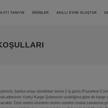
I-FI'I TANIYIN
ÜRÜNLER
AKILLI EVİNİ OLUŞTUR
K
 KOŞULLARI
işleriniz, banka onayı alındıktan sonra 2 iş günü (Pazartesi-Cuma
mat adresinin Yurtiçi Kargo Şubesinin uzaklığına göre de kargo şir
ıracaktır. Özel üretim ürünlerin teslim süreleri imalat zamanına gö