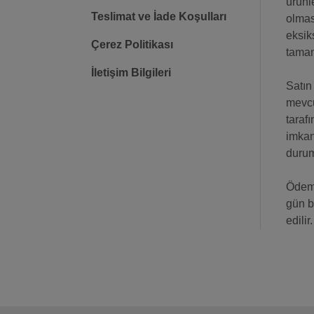
ürünle
Teslimat ve İade Koşulları
olmas
eksik
Çerez Politikası
tamam
İletişim Bilgileri
Satın 
mevcu
tarafı
imkan
duru
Ödeme
gün b
edilir.