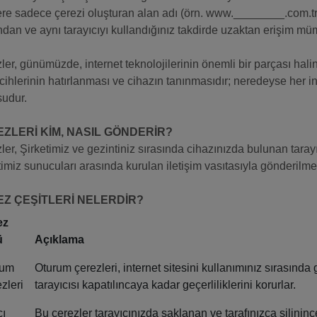
lere sadece çerezi oluşturan alan adı (örn. www.________.com.tr) 
ından ve aynı tarayıcıyı kullandığınız takdirde uzaktan erişim m
ler, günümüzde, internet teknolojilerinin önemli bir parçası haline
rcihlerinin hatırlanması ve cihazın tanınmasıdır; neredeyse her i
udur.
ZLERİ KİM, NASIL GÖNDERİR?
ler, Şirketimiz ve gezintiniz sırasında cihazınızda bulunan tarayı
timiz sunucuları arasında kurulan iletişim vasıtasıyla gönderilme
Z ÇEŞİTLERİ NELERDİR?
ez
ü
Açıklama
rum
Oturum çerezleri, internet sitesini kullanımınız sırasında 
zleri
tarayıcısı kapatılıncaya kadar geçerliliklerini korurlar.
cı
Bu çerezler tarayıcınızda saklanan ve tarafınızca silinin