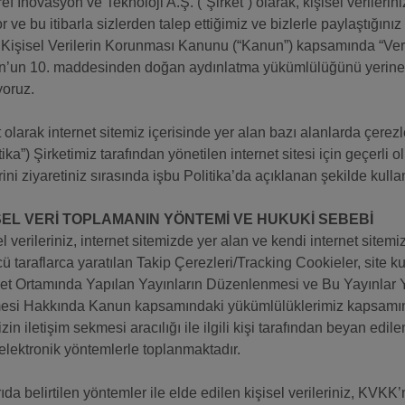
ef İnovasyon ve Teknoloji A.Ş. (“Şirket”) olarak, kişisel verile
r ve bu itibarla sizlerden talep ettiğimiz ve bizlerle paylaştığınız 
ı Kişisel Verilerin Korunması Kanunu (“Kanun”) kapsamında “Veri
’un 10. maddesinden doğan aydınlatma yükümlülüğünü yerine g
oruz.
t olarak internet sitemiz içerisinde yer alan bazı alanlarda çerez
tika”) Şirketimiz tarafından yönetilen internet sitesi için geçerli o
rini ziyaretiniz sırasında işbu Politika’da açıklanan şekilde kullan
SEL VERİ TOPLAMANIN YÖNTEMİ VE HUKUKİ SEBEBİ
el verileriniz, internet sitemizde yer alan ve kendi internet sitem
ü taraflarca yaratılan Takip Çerezleri/Tracking Cookieler, site ku
net Ortamında Yapılan Yayınların Düzenlenmesi ve Bu Yayınlar 
esi Hakkında Kanun kapsamındaki yükümlülüklerimiz kapsamında 
zin iletişim sekmesi aracılığı ile ilgili kişi tarafından beyan edile
elektronik yöntemlerle toplanmaktadır.
ıda belirtilen yöntemler ile elde edilen kişisel verileriniz, KVKK’