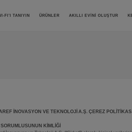
I-FI'I TANIYIN
ÜRÜNLER
AKILLI EVİNİ OLUŞTUR
K
REF İNOVASYON VE TEKNOLOJİ A.Ş. ÇEREZ POLİTİKAS
 SORUMLUSUNUN KİMLİĞİ