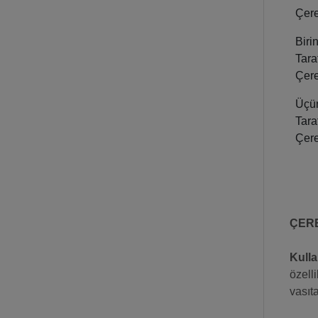
Çere
Biri
Tara
Çere
Üçü
Tara
Çere
ÇER
Kulla
özell
vasıt