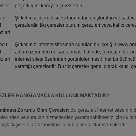
zler
geçerliliğini koruyan çerezlerdir.
nci
Şirketimiz internet sitesi tarafından oluşturulan ve sadec
f
çerezlerdir. Bu çerezler oturum çerezleri veya kalıcı çerezl
zleri
ncü
Şirketimiz internet sitesinde sunulan bir içeriğin www.a
f
adları üzerinden de sağlanması halinde, (örneğin, bir vid
zleri
internet sitesi üzerinden görüntülenmesi); her bir üçünc
yarattığı çerezlerdir. Bu tür çerezler genel olarak kalıcı 
EZLER HANGİ AMAÇLA KULLANILMAKTADIR?
nılması Zorunlu Olan Çerezler:
Bu çerezler, İnternet sitesinin 
iklerinden ve sunulan hizmetlerden yararlanabilmeniz için kullan
asıyla kişisel olarak tanımlanabilir bilgiler saklanmamaktadır.