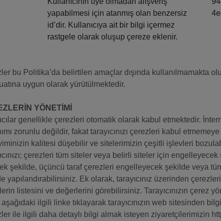
Kullanıcının üye olmadan alışveriş
94
yapabilmesi için atanmış olan benzersiz
4e
id’dir. Kullanıcıya ait bir bilgi içermez
rastgele olarak oluşup çereze eklenir.
ler bu Politika’da belirtilen amaçlar dışında kullanılmamakta olu
atına uygun olarak yürütülmektedir.
ZLERİN YÖNETİMİ
ıcılar genellikle çerezleri otomatik olarak kabul etmektedir. İnter
nımı zorunlu değildir, fakat tarayıcınızı çerezleri kabul etmemey
minizin kalitesi düşebilir ve sitelerimizin çeşitli işlevleri bozulabi
ıcınızı; çerezleri tüm siteler veya belirli siteler için engelleyec
ek şekilde, üçüncü taraf çerezleri engelleyecek şekilde veya tü
de yapılandırabilirsiniz. Ek olarak, tarayıcınız üzerinden çerezler
erin listesini ve değerlerini görebilirsiniz. Tarayıcınızın çerez yö
 aşağıdaki ilgili linke tıklayarak tarayıcınızın web sitesinden bilgi
ler ile ilgili daha detaylı bilgi almak isteyen ziyaretçilerimizin 