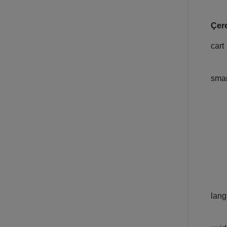
Çere
cart
sma
lang