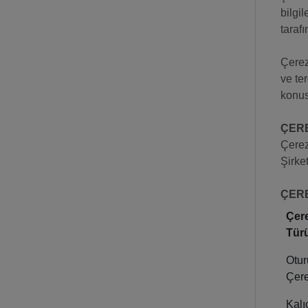
bilgi
taraf
Çerez
ve te
konus
ÇERE
Çerez
Şirke
ÇERE
Çer
Tür
Otu
Çere
Kalı