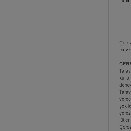
uuid
Çerez
mevzu
ÇERE
Taray
kulla
deneyi
Taray
verec
şekil
çerezl
lütfen
Çerez