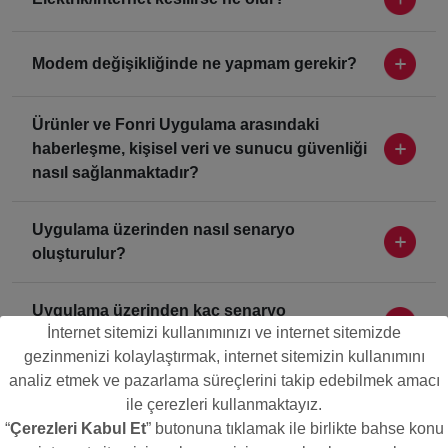
Modem değişikliğinde ne yapmam gerekir?
Ürünler ve Fonri Uygulama arasındaki
haberleşme, kişisel veri ve sunucu güvenliği
nasıl sağlanmaktadır?
Uygulama üzerinden nasıl senaryo
oluşturulur?
Uygulama üzerinden kaç senaryo
İnternet sitemizi kullanımınızı ve internet sitemizde
oluşturulabilir?
gezinmenizi kolaylaştırmak, internet sitemizin kullanımını
analiz etmek ve pazarlama süreçlerini takip edebilmek amacı
Modem Wi-Fi şifresi değiştiğinde cihazlar
ile çerezleri kullanmaktayız.
çalışmaya devam eder mi?
“
Çerezleri Kabul Et
” butonuna tıklamak ile birlikte bahse konu