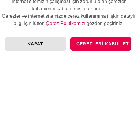
internet sitemizin çalışması için zorunlu olan çerezler
Uygulama üzerinden anlık bildirim alabilir
kullanımını kabul etmiş olursunuz.
miyim?
Çerezler ve internet sitemizde çerez kullanımına ilişkin detaylı
bilgi için lütfen
Çerez Politikamızı
gözden geçiriniz.
Uygulamada farklı dil seçenekleri mevcut mu?
KAPAT
ÇEREZLERI KABUL ET
Uygulamada kaç konum eklenebilir?