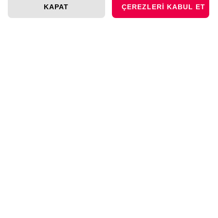
KAPAT
ÇEREZLERI KABUL ET
POPÜLER ÜRÜNLER
Akıllı Çoklu Priz
Akıllı Priz
Akıllı Hareket Sensörü
Akıllı Kapı/Pencere Sensörü