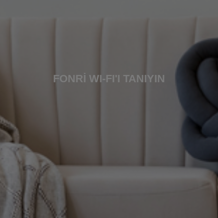
FONRI WI-FI'I TANIYIN