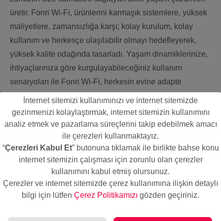
üretir. Fonri Wi-Fi, ürünlerini karmaşık sistemlere, yüksek
maliyetlere, zamansızlığa karşı; kolay kurulum, kolay
kullanım ve herkesçe ulaşılabilir olmayı hedefleyerek,
yüksek kalite odağında tasarladı. Yaşam dinamiklerinize,
ihtiyaçlarınıza göre kurgulayabileceğiniz kullanım
senaryoları ile Fonri Wi-Fi, herkesin evine adapte
edebileceği akıllı bir çözüm arkadaşı.
İnternet sitemizi kullanımınızı ve internet sitemizde
gezinmenizi kolaylaştırmak, internet sitemizin kullanımını
analiz etmek ve pazarlama süreçlerini takip edebilmek amacı
Sadece kablosuz internete ihtiyaç duyan Fonri Wi-Fi
ile çerezleri kullanmaktayız.
ürünleri, her türlü ortamı akıllı hale getiriyor. Zamanın
“
Çerezleri Kabul Et
” butonuna tıklamak ile birlikte bahse konu
durmasına ihtiyacınız yok! Zamanı, ihtiyaçlarınıza yönelik
internet sitemizin çalışması için zorunlu olan çerezler
yönetmenize yardımcı olacak akıllı ürünlere ihtiyacınız
kullanımını kabul etmiş olursunuz.
var: Fonri Wi-Fi akıllı yaşam çözümlerine ihtiyacınız var.
Çerezler ve internet sitemizde çerez kullanımına ilişkin detaylı
bilgi için lütfen
Çerez Politikamızı
gözden geçiriniz.